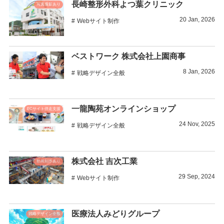
長崎整形外科よつ葉クリニック
写真撮影あり
20
Jan
,
2026
Webサイト制作
ベストワーク 株式会社上園商事
8
Jan
,
2026
戦略デザイン全般
一龍陶苑オンラインショップ
ECサイト伴走支援
24
Nov
,
2025
戦略デザイン全般
株式会社 吉次工業
動画制作あり
29
Sep
,
2024
Webサイト制作
医療法人みどりグループ
戦略デザイン全般