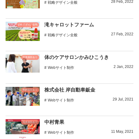
28
Feb
,
2022
戦略デザイン全般
滝キャロットファーム
戦略デザイン全般
27
Feb
,
2022
戦略デザイン全般
体のケアサロンかみひこうき
写真撮影あり
2
Jan
,
2022
Webサイト制作
株式会社 岸自動車鈑金
動画撮影あり
29
Jul
,
2021
Webサイト制作
中村青果
写真撮影あり
11
May
,
2021
Webサイト制作