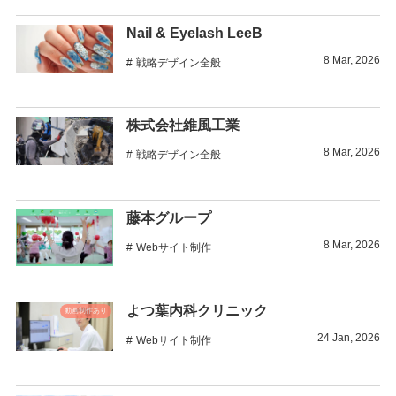
Nail & Eyelash LeeB
8
Mar
,
2026
戦略デザイン全般
株式会社維風工業
8
Mar
,
2026
戦略デザイン全般
藤本グループ
8
Mar
,
2026
Webサイト制作
よつ葉内科クリニック
動画制作あり
24
Jan
,
2026
Webサイト制作