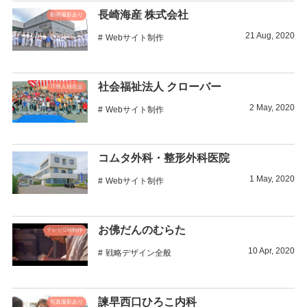
長崎海産 株式会社
動画撮影あり
21
Aug
,
2020
Webサイト制作
社会福祉法人 クローバー
IT導入補助金
2
May
,
2020
Webサイト制作
コムタ外科・整形外科医院
1
May
,
2020
Webサイト制作
お佛だんのむらた
テレビCM制作
10
Apr
,
2020
戦略デザイン全般
諫早西口ひろこ内科
写真撮影あり