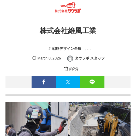
株式会社維風工業
戦略デザイン全般
, …
March
8
,
2026
タウラボ スタッフ
約2分