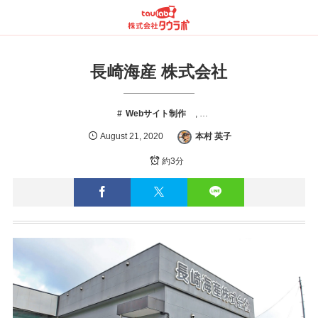
長崎海産 株式会社
Webサイト制作
, …
August
21
,
2020
本村 英子
約3分