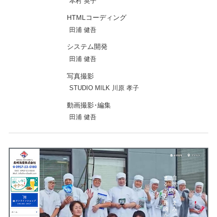
本村 英子
HTMLコーディング
田浦 健吾
システム開発
田浦 健吾
写真撮影
STUDIO MILK 川原 孝子
動画撮影･編集
田浦 健吾