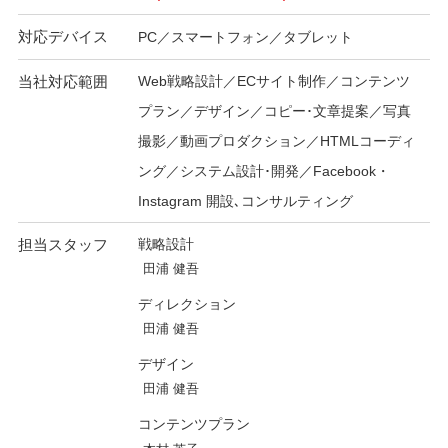
対応デバイス
PC／スマートフォン／タブレット
当社対応範囲
Web戦略設計／ECサイト制作／コンテンツ
プラン／デザイン／コピー･文章提案／写真
撮影／動画プロダクション／HTMLコーディ
ング／システム設計･開発／Facebook・
Instagram 開設､コンサルティング
担当スタッフ
戦略設計
田浦 健吾
ディレクション
田浦 健吾
デザイン
田浦 健吾
コンテンツプラン