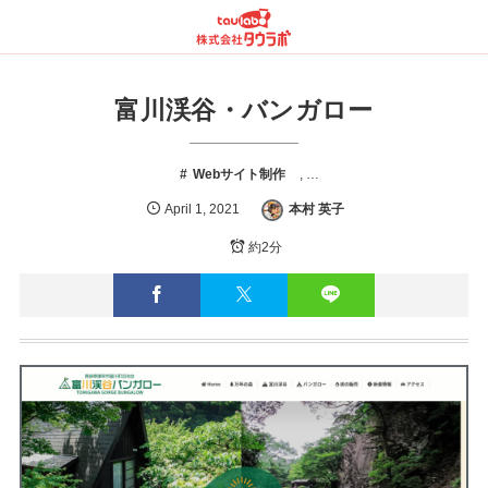
富川渓谷・バンガロー
Webサイト制作
, …
April
1
,
2021
本村 英子
約2分