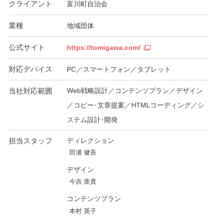
クライアント
富川町自治会
業種
地域団体
公式サイト
https://tomigawa.com/
対応デバイス
PC／スマートフォン／タブレット
当社対応範囲
Web戦略設計／コンテンツプラン／デザイン
／コピー･文章提案／HTMLコーディング／シ
ステム設計･開発
担当スタッフ
ディレクション
田浦 健吾
デザイン
今吉 亜貴
コンテンツプラン
本村 英子