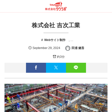
株式会社 吉次工業
Webサイト制作
, …
September
29
,
2024
田浦 健吾
約3分