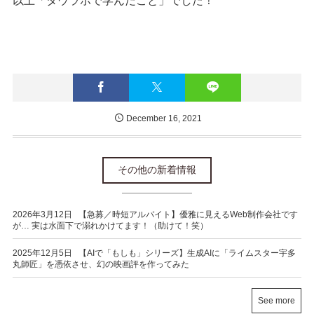
以上「タウラボで学んだこと」でした！
December
16
,
2021
その他の新着情報
2026年3月12日
【急募／時短アルバイト】優雅に見えるWeb制作会社です
が… 実は水面下で溺れかけてます！（助けて！笑）
2025年12月5日
【AIで「もしも」シリーズ】生成AIに「ライムスター宇多
丸師匠」を憑依させ、幻の映画評を作ってみた
See more