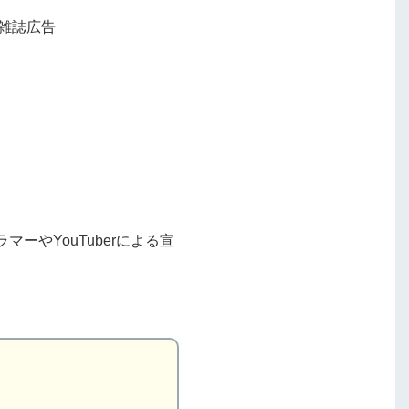
雑誌広告
ーやYouTuberによる宣