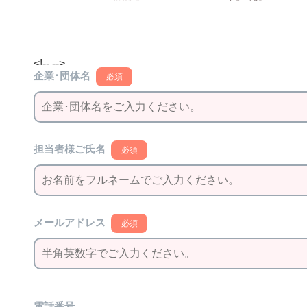
<!-- -->
企業･団体名
必須
担当者様ご氏名
必須
メールアドレス
必須
電話番号