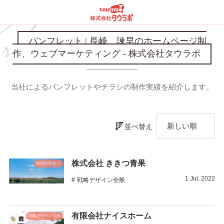
パンフレット | 長崎、諫早のホームページ制
作、ウェブマーケティング - 株式会社タウラボ
当社によるパンフレットやチラシの制作実績を紹介します。
並べ替え
株式会社 ききつ青果
動画制作あり
1
Jul
,
2022
戦略デザイン全般
有限会社ナイスホーム
戦略デザイン全般